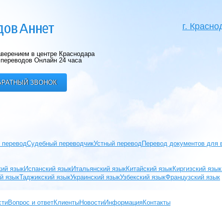
г. Красно
верением в центре Краснодара
переводов Онлайн 24 часа
БРАТНЫЙ ЗВОНОК
 перевод
Судебный переводчик
Устный перевод
Перевод документов для 
кий язык
Испанский язык
Итальянский язык
Китайский язык
Киргизский язык
й язык
Таджикский язык
Украинский язык
Узбекский язык
Французский язык
сти
Вопрос и ответ
Клиенты
Новости
Информация
Контакты