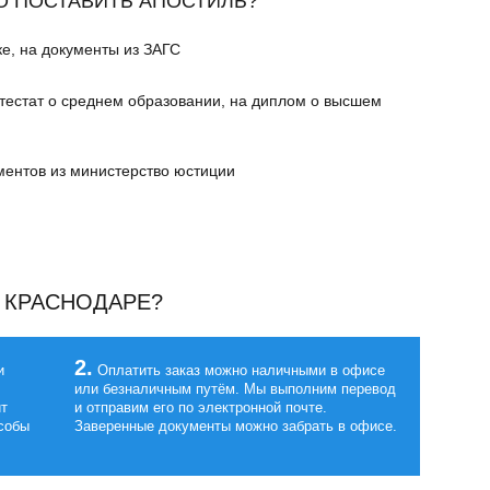
О ПОСТАВИТЬ АПОСТИЛЬ?
ке, на документы из ЗАГС
ттестат о среднем образовании, на диплом о высшем
ментов из министерство юстиции
В КРАСНОДАРЕ?
2.
и
Оплатить заказ можно наличными в офисе
или безналичным путём. Мы выполним перевод
ит
и отправим его по электронной почте.
особы
Заверенные документы можно забрать в офисе.