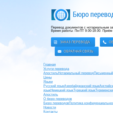
Перевод документов с нотариальным за
Время работы: Пн-ПТ 9.00-18.00.
Приём 
ЗАКАЗ ПЕРЕВОДА
О
ОБРАТНАЯ СВЯЗЬ
Главная
Услуги перевода
Апостиль
Нотариальный перевод
Письменный
Цены
Языки
Русский язык
Азербайджанский язык
Английс
язык
Немецкий язык
Турецкий язык
Туркменски
Апостиль
О бюро переводов
Бюро переводов
Политика конфиденциально
Новости
Контакты