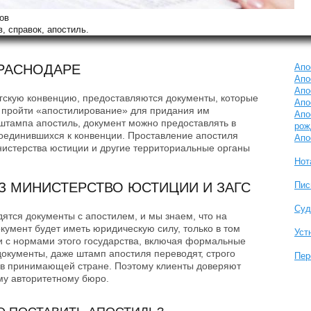
ов
, справок, апостиль.
КРАСНОДАРЕ
Апо
Апо
Апо
агскую конвенцию, предоставляются документы, которые
Апо
 пройти «апостилирование» для придания им
Апо
штампа апостиль, документ можно предоставлять в
рож
соединившихся к конвенции. Проставление апостиля
Апо
истерства юстиции и другие территориальные органы
Нот
З МИНИСТЕРСТВО ЮСТИЦИИ И ЗАГС
Пис
Суд
ятся документы с апостилем, и мы знаем, что на
кумент будет иметь юридическую силу, только в том
Уст
ии с нормами этого государства, включая формальные
окументы, даже штамп апостиля переводят, строго
Пер
 в принимающей стране. Поэтому клиенты доверяют
му авторитетному бюро.