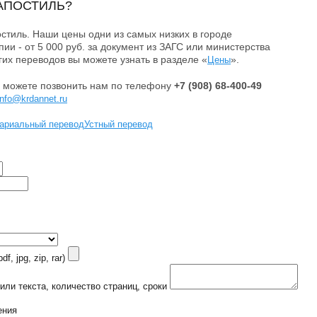
АПОСТИЛЬ?
стиль. Наши цены одни из самых низких в городе
ии - от 5 000 руб. за документ из ЗАГС или министерства
их переводов вы можете узнать в разделе «
».
Цены
 можете позвонить нам по телефону
+7 (908) 68-400-49
info@krdannet.ru
ариальный перевод
Устный перевод
f, jpg, zip, rar)
или текста, количество страниц, сроки
ения