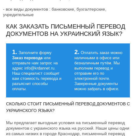
- все виды документов : банковские, бухгалтерские,
учредительные
КАК ЗАКАЗАТЬ ПИСЬМЕННЫЙ ПЕРЕВОД
ДОКУМЕНТОВ НА УКРАИНСКИЙ ЯЗЫК?
1.
2.
Заполните форму
Оплатить заказ можно
Заказ перевода
или
наличными в офисе или
отправьте нам запрос на
безналичным путём. Мы
адрес info@krdannet.ru.
выполним перевод и
Наш специалист сообщит
отправим его по
вам стоимость перевода и
электронной почте.
разъяснит способы
Заверенные документы
оплаты.
можно забрать в офисе.
СКОЛЬКО СТОИТ ПИСЬМЕННЫЙ ПЕРЕВОД ДОКУМЕНТОВ С
УКРАИНСКОГО ЯЗЫКА?
Мы предлагает выгодные условия на письменный перевод
документов с украинского языка на русский. Наши цены одни
из самых низких в городе Краснодар, письменный перевод