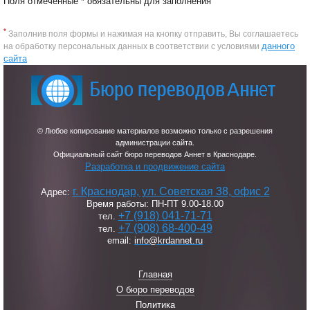
Поля отмеченные
*
обязательны для заполнения
*
Заполнив поля формы и нажимая на кнопку отправить, Вы соглашаетесь
данного
на обработку персональных данных в соответствии с условиями
сайта
© Любое копирование материалов возможно только с разрешения
администрации сайта.
Официальный сайт бюро переводов Аннет в Краснодаре.
Разработка и продвижение сайта
г. Краснодар, ул. Советская 38, офис 2
Адрес:
Время работы: ПН-ПТ 9.00-18.00
+7 (918) 041-71-71
тел.
+7 (908) 68-400-49
тел.
email:
info@krdannet.ru
Главная
О бюро переводов
Политика