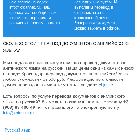
нам запрос на адрес
безналичным путём. Мы
info@krdannet.ru. Наш
выполним перевод и
специалист сообщит вам
отправим его по
стоимость перевода и
электронной почте.
разъяснит способы оплаты.
Заверенные документы
можно забрать в офисе.
СКОЛЬКО СТОИТ ПЕРЕВОД ДОКУМЕНТОВ С АНГЛИЙСКОГО
ЯЗЫКА?
Мы предлагает выгодные условия на перевод документов с
английского языка на русский. Наши цены одни из самых низких
в городе Краснодар, перевод документов на английский язык
любой сложности - от 500 руб. Информацию по стоимости
других переводов вы можете узнать в разделе «
».
Цены
Есть вопросы по услуге перевода документов с английского
языка на русский? Вы можете позвонить нам по телефону
+7
(908) 68-400-49
или
отправить его на электронную почту
info@krdannet.ru
Русский язык