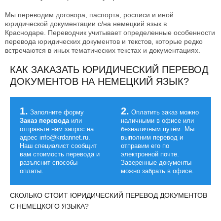
Мы переводим договора, паспорта, росписи и иной
юридической документации с/на немецкий язык в
Краснодаре. Переводчик учитывает определенные особенности
перевода юридических документов и текстов, которые редко
встречаются в иных тематических текстах и документациях.
КАК ЗАКАЗАТЬ ЮРИДИЧЕСКИЙ ПЕРЕВОД
ДОКУМЕНТОВ НА НЕМЕЦКИЙ ЯЗЫК?
1.
2.
Заполните форму
Оплатить заказ можно
Заказ перевода
или
наличными в офисе или
отправьте нам запрос на
безналичным путём. Мы
адрес info@krdannet.ru.
выполним перевод и
Наш специалист сообщит
отправим его по
вам стоимость перевода и
электронной почте.
разъяснит способы
Заверенные документы
оплаты.
можно забрать в офисе.
СКОЛЬКО СТОИТ ЮРИДИЧЕСКИЙ ПЕРЕВОД ДОКУМЕНТОВ
С НЕМЕЦКОГО ЯЗЫКА?