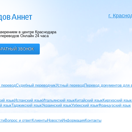
г. Красно
верением в центре Краснодара
переводов Онлайн 24 часа
БРАТНЫЙ ЗВОНОК
 перевод
Судебный переводчик
Устный перевод
Перевод документов для 
кий язык
Испанский язык
Итальянский язык
Китайский язык
Киргизский язык
й язык
Таджикский язык
Украинский язык
Узбекский язык
Французский язык
сти
Вопрос и ответ
Клиенты
Новости
Информация
Контакты