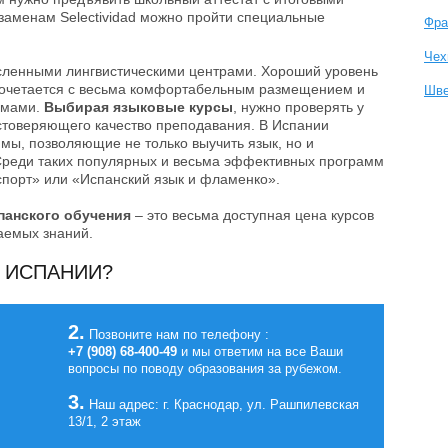
кзаменам Selectividad можно пройти специальные
Фра
Чех
сленными лингвистическими центрами. Хороший уровень
 сочетается с весьма комфортабельным размещением и
Шве
ммами.
Выбирая языковые курсы
, нужно проверять у
стоверяющего качество преподавания. В Испании
ы, позволяющие не только выучить язык, но и
 Среди таких популярных и весьма эффективных программ
спорт» или «Испанский язык и фламенко».
панского обучения
– это весьма доступная цена курсов
аемых знаний.
В ИСПАНИИ?
2.
Позвоните нам по телефону :
+7 (908) 68-400-49
и мы ответим на все Ваши
вопросы по поводу образования за рубежом.
3.
Наш адрес: г. Краснодар, ул. Рашпилевская
13/1, 2 этаж