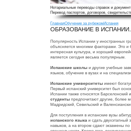
Нотариальные переводы справок и документ
Перевод паспортов, договоров, свидетельств
Главная
Обучение за рубежом
Испания
ОБРАЗОВАНИЕ В ИСПАНИИ
Популярность Испании у иностранных г
объясняется многими факторами. Это и б
интересная культура, и хороший европей
является сегодня весьма популярным.
Испанские школы
и другие учебные за
языков, обучение в вузах и на специализ
Испанские университеты
имеют богату
Первый испанский университет был основ
Испании также относятся Барселонский 
студенты
предпочитают другие, более м
Мадридский, Севильский и Валенсиански
Для поступления в испанские вузы абит
испанского языка
и сдать двухэтапный 
навыков, а на втором сдают экзамены п
специальности. Кроме того, поступающи