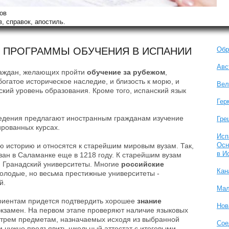
ов
, справок, апостиль.
. ПРОГРАММЫ ОБУЧЕНИЯ В ИСПАНИИ
Обр
Авс
раждан, желающих пройти
обучение за рубежом
,
огатое историческое наследие, и близость к морю, и
Вел
ский уровень образования. Кроме того, испанский язык
Гер
ведения предлагают иностранным гражданам изучение
Гре
ированных курсах.
Исп
Осн
ю историю и относятся к старейшим мировым вузам. Так,
в И
ан в Саламанке еще в 1218 году. К старейшим вузам
и Гранадский университеты. Многие
российские
Кан
олодые, но весьма престижные университеты -
й.
Мал
уриентам придется подтвердить хорошее
знание
Нов
экзамен. На первом этапе проверяют наличие языковых
о трем предметам, назначаемых исходя из выбранной
Сое
м нужно предъявить школьный аттестат с итоговыми