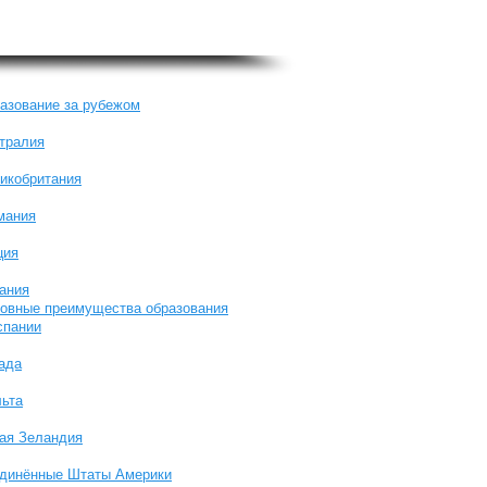
азование за рубежом
тралия
икобритания
мания
ция
ания
овные преимущества образования
спании
ада
ьта
ая Зеландия
динённые Штаты Америки