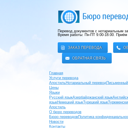
Перевод документов с нотариальным за
Время работы: Пн-ПТ 9.00-18.00.
Приём 
ЗАКАЗ ПЕРЕВОДА
О
ОБРАТНАЯ СВЯЗЬ
Главная
Услуги перевода
Апостиль
Нотариальный перевод
Письменный
Цены
Языки
Русский язык
Азербайджанский язык
Английс
язык
Немецкий язык
Турецкий язык
Туркменски
Апостиль
О бюро переводов
Бюро переводов
Политика конфиденциально
Новости
Контакты